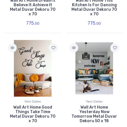
Wall Art Home Dream It
Wall Art Home This
Believe It Achieve It
Kitchen Is For Dancing
Metal Duvar Dekoru 70
Metal Duvar Dekoru 70
x 70
x 70
775.
775.
00
00
Yeni Gelen
Yeni Gelen
Wall Art Home Good
Wall Art Home
Things Take Time
Yesterday Now
Metal Duvar Dekoru 70
Tomorrow Metal Duvar
x 70
Dekoru 50 x 18