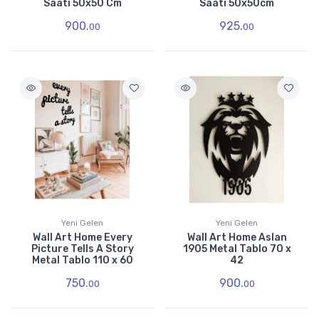
Saati 50x50 Cm
Saati 50x50cm
900.
925.
00
00
Yeni Gelen
Yeni Gelen
Wall Art Home Every
Wall Art Home Aslan
Picture Tells A Story
1905 Metal Tablo 70 x
Metal Tablo 110 x 60
42
750.
900.
00
00