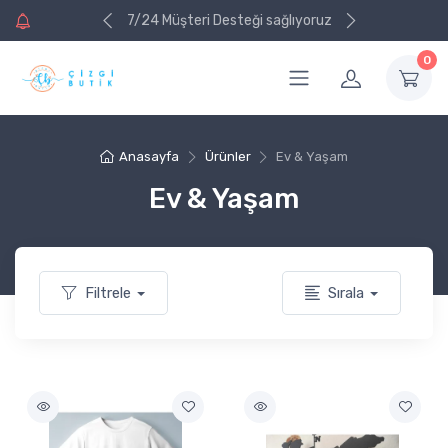
ri alışverişinizde
ri alışverişinizde
7/24 Müşteri Desteği sağlıyoruz
va
va
0
Anasayfa
Ürünler
Ev & Yaşam
Ev & Yaşam
Filtrele
Sırala